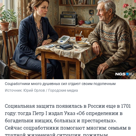
Соцработники много душевных сил отдают своим подопечным
Источник: 
Юрий Орлов / Городские медиа
Социальная защита появилась в России еще в 1701
году: тогда Петр I издал Указ «Об определении в
богадельни нищих, больных и престарелых».
Сейчас соцработники помогают многим: семьям в
трудной жизненной ситуации, пожилым,