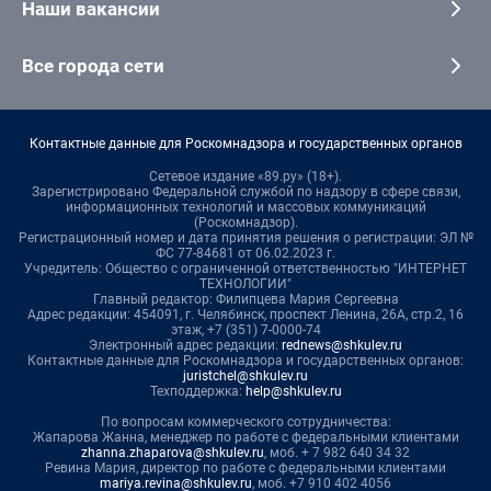
Наши вакансии
Все города сети
Контактные данные для Роскомнадзора и государственных органов
Сетевое издание «89.ру» (18+).
Зарегистрировано Федеральной службой по надзору в сфере связи,
информационных технологий и массовых коммуникаций
(Роскомнадзор).
Регистрационный номер и дата принятия решения о регистрации: ЭЛ №
ФС 77-84681 от 06.02.2023 г.
Учредитель: Общество с ограниченной ответственностью "ИНТЕРНЕТ
ТЕХНОЛОГИИ"
Главный редактор: Филипцева Мария Сергеевна
Адрес редакции: 454091, г. Челябинск, проспект Ленина, 26А, стр.2, 16
этаж, +7 (351) 7-0000-74
Электронный адрес редакции:
rednews@shkulev.ru
Контактные данные для Роскомнадзора и государственных органов:
juristchel@shkulev.ru
Техподдержка:
help@shkulev.ru
По вопросам коммерческого сотрудничества:
Жапарова Жанна, менеджер по работе с федеральными клиентами
zhanna.zhaparova@shkulev.ru
, моб. + 7 982 640 34 32
Ревина Мария, директор по работе с федеральными клиентами
mariya.revina@shkulev.ru
, моб. +7 910 402 4056