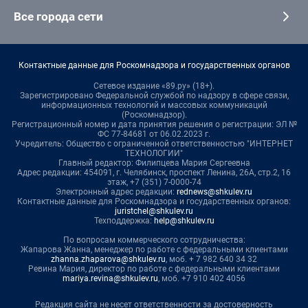
Все города сети
Контактные данные для Роскомнадзора и государственных органов
Сетевое издание «89.ру» (18+).
Зарегистрировано Федеральной службой по надзору в сфере связи,
информационных технологий и массовых коммуникаций
(Роскомнадзор).
Регистрационный номер и дата принятия решения о регистрации: ЭЛ №
ФС 77-84681 от 06.02.2023 г.
Учредитель: Общество с ограниченной ответственностью "ИНТЕРНЕТ
ТЕХНОЛОГИИ"
Главный редактор: Филипцева Мария Сергеевна
Адрес редакции: 454091, г. Челябинск, проспект Ленина, 26А, стр.2, 16
этаж, +7 (351) 7-0000-74
Электронный адрес редакции:
rednews@shkulev.ru
Контактные данные для Роскомнадзора и государственных органов:
juristchel@shkulev.ru
Техподдержка:
help@shkulev.ru
По вопросам коммерческого сотрудничества:
Жапарова Жанна, менеджер по работе с федеральными клиентами
zhanna.zhaparova@shkulev.ru
, моб. + 7 982 640 34 32
Ревина Мария, директор по работе с федеральными клиентами
mariya.revina@shkulev.ru
, моб. +7 910 402 4056
Редакция сайта не несет ответственности за достоверность