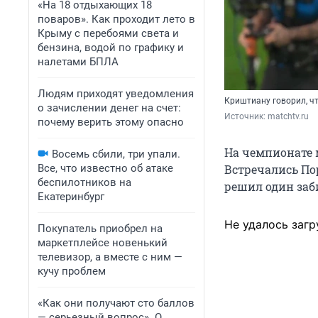
«На 18 отдыхающих 18
поваров». Как проходит лето в
Крыму с перебоями света и
бензина, водой по графику и
налетами БПЛА
Людям приходят уведомления
Криштиану говорил, чт
о зачислении денег на счет:
Источник: 
matchtv.ru
почему верить этому опасно
На чемпионате 
Восемь сбили, три упали.
Все, что известно об атаке
Встречались По
беспилотников на
решил один заб
Екатеринбург
Не удалось загр
Покупатель приобрел на
маркетплейсе новенький
телевизор, а вместе с ним —
кучу проблем
«Как они получают сто баллов
— серьезный вопрос». О