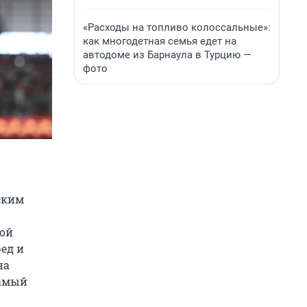
«Расходы на топливо колоссальные»:
как многодетная семья едет на
автодоме из Барнаула в Турцию —
фото
ским
кой
ед и
на
Самый