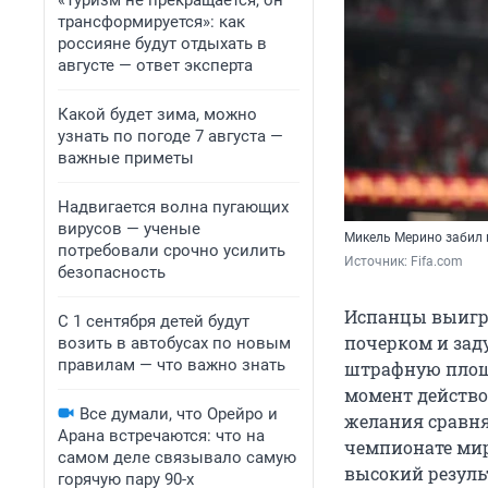
«Туризм не прекращается, он
трансформируется»: как
россияне будут отдыхать в
августе — ответ эксперта
Какой будет зима, можно
узнать по погоде 7 августа —
важные приметы
Надвигается волна пугающих
вирусов — ученые
Микель Мерино забил 
потребовали срочно усилить
Источник: 
Fifa.com
безопасность
Испанцы выигра
С 1 сентября детей будут
почерком и зад
возить в автобусах по новым
правилам — что важно знать
штрафную площа
момент действов
Все думали, что Орейро и
желания сравня
Арана встречаются: что на
чемпионате мир
самом деле связывало самую
высокий результ
горячую пару 90-х