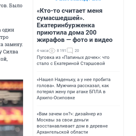
тов. Было
«Кто-то считает меня
сумасшедшей».
Екатеринбурженка
а один
приютила дома 200
тро
жирафов — фото и видео
а замену.
4 часа
8 191
20
у Силва
Пуговка из «Папиных дочек»: что
ой,
стало с Екатериной Старшовой
«Нашел Наденьку, а у нее пробита
голова». Мужчина рассказал, как
потерял жену при атаке БПЛА в
Архипо-Осиповке
«Вам зачем он?»: дизайнер из
Москвы за свои деньги
восстанавливает дом в деревне
Архангельской области