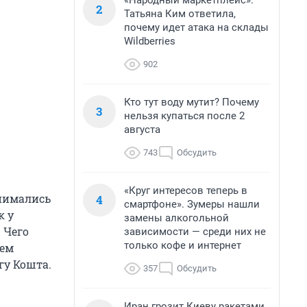
«Народный маркетплейс».
2
Татьяна Ким ответила,
почему идет атака на склады
Wildberries
902
Кто тут воду мутит? Почему
3
нельзя купаться после 2
августа
743
Обсудить
«Круг интересов теперь в
анимались
4
смартфоне». Зумеры нашли
к у
замены алкогольной
 Чего
зависимости — среди них не
только кофе и интернет
тем
гу Кошта.
357
Обсудить
Иран грозит Киеву ракетами,