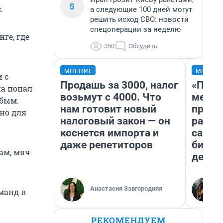
5
.
а следующие 100 дней могут
решить исход СВО: новости
спецоперации за неделю
ге, где
350
Обсудить
МНЕНИЕ
МНЕНИ
 с
Продашь за 3000, налог
«Поку
на попал
возьмут с 4000. Что
мешке
абым.
нам готовит новый
предп
но для
налоговый закон — он
расска
коснется импорта и
самом
даже репетиторов
бизне
ам, мяч
дешев
Анастасия Завгородняя
манд в
РЕКОМЕНДУЕМ