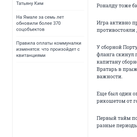
Татьяну Ким
Роналду тоже би
На Ямале за семь лет
Игра активно пр
обновили более 370
соцобъектов
противостояли 
Правила оплаты коммуналки
У сборной Порт
изменятся: что произойдет с
фланга скинул 
квитанциями
капитану сборн
Вратарь в прыж
важности.
Еще был один о
рикошетом от г
Первый тайм по
разные периоды.