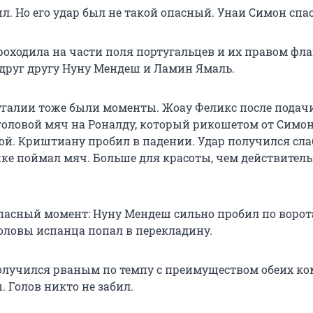
л. Но его удар был не такой опасный. Унаи Симон спас
оходила на части поля португальцев и их правом флан
друг другу Нуну Мендеш и Ламин Ямаль.
угалии тоже были моменты. Жоау Феликс после подачи
головой мяч на Роналду, который рикошетом от Симо
ой. Криштиану пробил в падении. Удар получился сл
ке поймал мяч. Больше для красоты, чем действитель
пасный момент: Нуну Мендеш сильно пробил по ворот
оловы испанца попал в перекладину.
лучился рваным по темпу с преимуществом обеих ко
 Голов никто не забил.