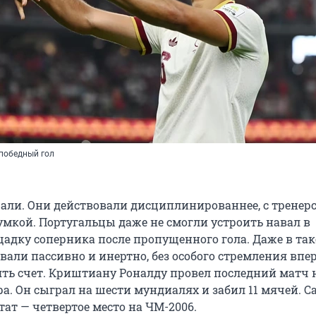
победный гол
ли. Они действовали дисциплинированнее, с тренер
умкой. Португальцы даже не смогли устроить навал в
дку соперника после пропущенного гола. Даже в та
али пассивно и инертно, без особого стремления впер
ть счет. Криштиану Роналду провел последний матч 
а. Он сыграл на шести мундиалях и забил 11 мячей. 
ат — четвертое место на ЧМ-2006.