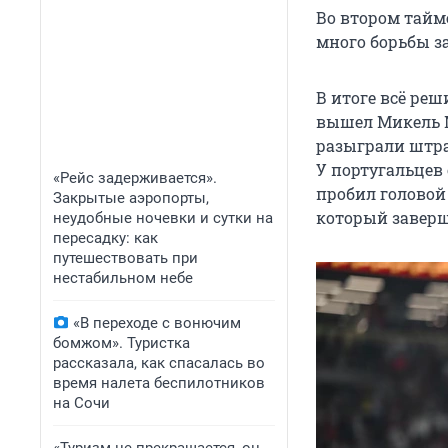
Во втором тайм
много борьбы з
В итоге всё реш
вышел Микель М
разыграли штра
У португальцев 
«Рейс задерживается».
пробил головой
Закрытые аэропорты,
который заверш
неудобные ночевки и сутки на
пересадку: как
путешествовать при
нестабильном небе
«В переходе с вонючим
бомжом». Туристка
рассказала, как спасалась во
время налета беспилотников
на Сочи