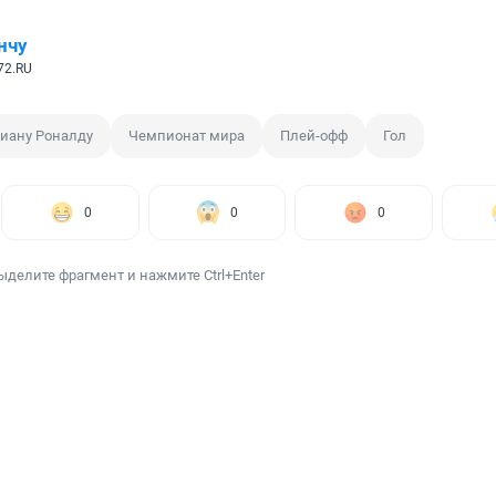
нчу
72.RU
иану Роналду
Чемпионат мира
Плей-офф
Гол
0
0
0
ыделите фрагмент и нажмите Ctrl+Enter