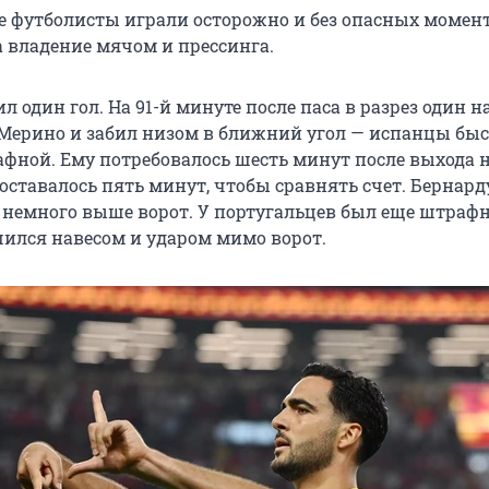
е футболисты играли осторожно и без опасных момен
а владение мячом и прессинга.
ил один гол. На 91-й минуте после паса в разрез один н
ерино и забил низом в ближний угол — испанцы быс
фной. Ему потребовалось шесть минут после выхода н
оставалось пять минут, чтобы сравнять счет. Бернард
 немного выше ворот. У португальцев был еще штрафн
ился навесом и ударом мимо ворот.