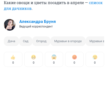
Какие овощи и цветы посадить в апреле —
список
для дачников
.
Александра Бруня
Ведущий корреспондент
Дача
Сад
Огород
Муравьи в огороде
Муравьи в т
0
0
0
0
0