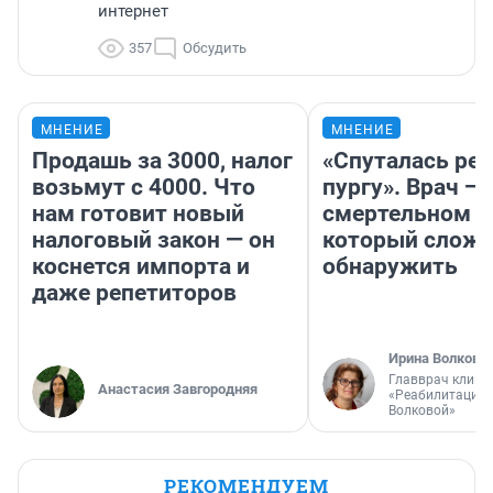
интернет
357
Обсудить
МНЕНИЕ
МНЕНИЕ
Продашь за 3000, налог
«Спуталась реч
возьмут с 4000. Что
пургу». Врач — 
нам готовит новый
смертельном д
налоговый закон — он
который слож
коснется импорта и
обнаружить
даже репетиторов
Ирина Волкова
Главврач клини
Анастасия Завгородняя
«Реабилитация 
Волковой»
РЕКОМЕНДУЕМ