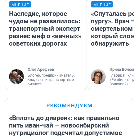
МНЕНИЕ
МНЕНИЕ
Наследие, которое
«Спуталась реч
чудом не развалилось:
пургу». Врач — 
транспортный эксперт
смертельном д
разнес миф о «вечных»
который слож
советских дорогах
обнаружить
Олег Арефьев
Ирина Волкова
Блогер, предприниматель,
Главврач клини
владелец в транспортном
«Реабилитация 
бизнесе
Волковой»
РЕКОМЕНДУЕМ
«Вплоть до диареи»: как правильно
пить иван-чай — новосибирский
нутрициолог подсчитал допустимое