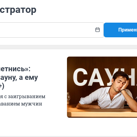
истратор
Примен
етнись»:
ауну, а ему
+)
ся с заигрыванием
таванием мужчин