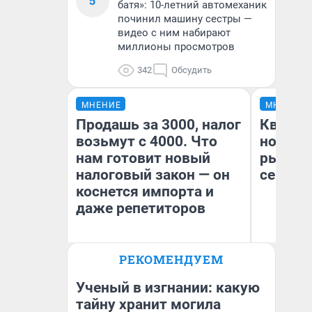
5
батя»: 10-летний автомеханик
починил машину сестры —
видео с ним набирают
миллионы просмотров
342
Обсудить
МНЕНИЕ
МНЕНИЕ
Продашь за 3000, налог
Кварти
возьмут с 4000. Что
но деш
нам готовит новый
рынок 
налоговый закон — он
сейчас
коснется импорта и
даже репетиторов
РЕКОМЕНДУЕМ
Ек
Анастасия Завгородняя
ди
не
Ученый в изгнании: какую
тайну хранит могила