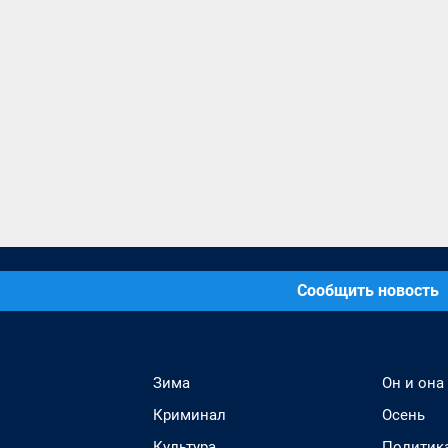
Сообщить новость
Зима
Он и она
Криминал
Осень
Культура
Политик