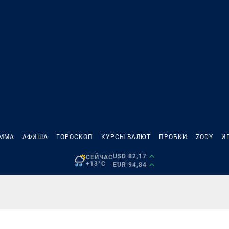
АММА
АФИША
ГОРОСКОП
КУРСЫ ВАЛЮТ
ПРОБКИ
ZODY
И
USD 82,17
СЕЙЧАС
+13°C
EUR 94,84