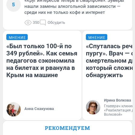
«Круг интересов теперь в смартфоне». Зумеры
5
нашли замены алкогольной зависимости —
среди них не только кофе и интернет
350
Обсудить
МНЕНИЕ
МНЕНИЕ
«Был только 100-й по
«Спуталась речь
349 рублей». Как семья
пургу». Врач — о
педагогов сэкономила
смертельном ди
на билетах и рванула в
который сложн
Крым на машине
обнаружить
Ирина Волкова
Главврач клиник
Анна Скакунова
«Реабилитация д
Волковой»
РЕКОМЕНДУЕМ