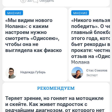
337
Обсудить
МНЕНИЕ
МНЕНИЕ
«Мы видим нового
«Никого нельзя
Нолана»: с каким
победить». О ч
настроем нужно
главный блокба
смотреть «Одиссею»,
этого года, кот
чтобы она не
бьет рекорды в
выглядела как фиаско
прокате: честн
отзыв на «Одис
Нолана
Стас Соколов
Надежда Губарь
Эксперт
РЕКОМЕНДУЕМ
Теряет зрение, но гоняет на мотоцикле
и скейте. Как живет подросток с
редчайшим диагнозом, от которого нет