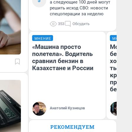
5
а следующие 100 дней могут
решить исход СВО: новости
спецоперации за неделю
353
Обсудить
МНЕНИЕ
МНЕНИЕ
«Машина просто
Мой ба
полетела». Водитель
береже
сравнил бензин в
хотела 
Казахстане и России
тысяч,
кредит,
приеха
безопа
Кс
Анатолий Кузнецов
Ав
РЕКОМЕНДУЕМ