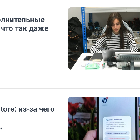
олнительные
 что так даже
tore: из-за чего
S