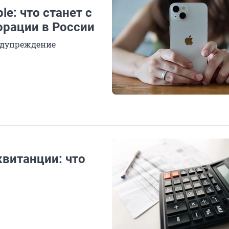
e: что станет с
рации в России
едупреждение
квитанции: что