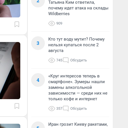
2
Татьяна Ким ответила,
почему идет атака на склады
Wildberries
909
Кто тут воду мутит? Почему
3
нельзя купаться после 2
августа
745
Обсудить
«Круг интересов теперь в
4
смартфоне». Зумеры нашли
замены алкогольной
зависимости — среди них не
только кофе и интернет
357
Обсудить
Иран грозит Киеву ракетами,