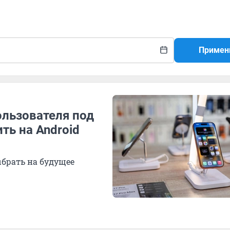
Примен
ользователя под
ть на Android
ыбрать на будущее