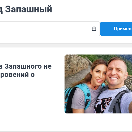
ьд Запашный
Примен
а Запашного не
кровений о