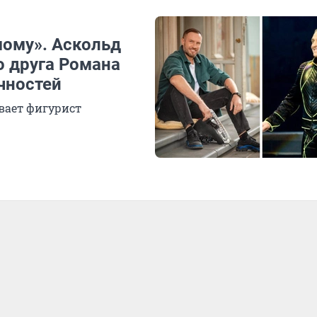
мому». Аскольд
о друга Романа
чностей
вает фигурист