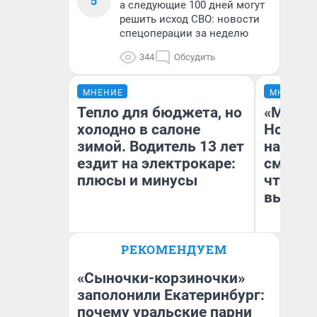
5
а следующие 100 дней могут
решить исход СВО: новости
спецоперации за неделю
344
Обсудить
МНЕНИЕ
МНЕНИЕ
Тепло для бюджета, но
«Мы ви
холодно в салоне
Нолана
зимой. Водитель 13 лет
настро
ездит на электрокаре:
смотре
плюсы и минусы
чтобы 
выгляд
РЕКОМЕНДУЕМ
Денис Дедюхин
На
«Сыночки-корзиночки»
заполонили Екатеринбург:
почему уральские парни