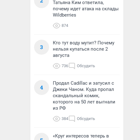
2
Татьяна Ким ответила,
почему идет атака на склады
Wildberries
874
Кто тут воду мутит? Почему
3
нельзя купаться после 2
августа
736
Обсудить
Продал Cadillac и затусил с
4
Джеки Чаном. Куда пропал
скандальный комик,
которого на 50 лет выгнали
из РФ
384
Обсудить
«Круг интересов теперь в