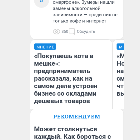
5
смартфоне». Зумеры нашли
замены алкогольной
зависимости — среди них не
только кофе и интернет
350
Обсудить
МНЕНИЕ
МНЕНИЕ
«Покупаешь кота в
«Мы ви
мешке»:
Нолана
предприниматель
настро
рассказала, как на
смотре
самом деле устроен
чтобы 
бизнес со складами
выгляд
дешевых товаров
РЕКОМЕНДУЕМ
Наталья Шорохова
На
Открыла кофейную точку на
деньги соцразвития
Может столкнуться
каждый. Как бороться с