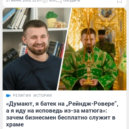
27 июня, 2026, 22:07
855
Обсудить
РЕЛИГИЯ
ИСТОРИИ
«Думают, я батек на „Рейндж-Ровере“,
а я иду на исповедь из-за матюга»:
зачем бизнесмен бесплатно служит в
храме