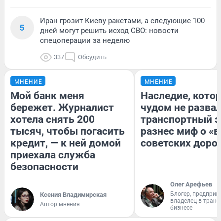
Иран грозит Киеву ракетами, а следующие 100
5
дней могут решить исход СВО: новости
спецоперации за неделю
337
Обсудить
МНЕНИЕ
МНЕНИЕ
Мой банк меня
Наследие, кото
бережет. Журналист
чудом не разва
хотела снять 200
транспортный э
тысяч, чтобы погасить
разнес миф о «
кредит, — к ней домой
советских доро
приехала служба
безопасности
Олег Арефьев
Блогер, предприн
Ксения Владимирская
владелец в тран
Автор мнения
бизнесе