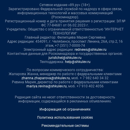
Сетевое издание «89.ру» (18+).
Зарегистрировано Федеральной службой по надзору в сфере связи,
информационных технологий и массовых коммуникаций
(Роскомнадзор).
Регистрационный номер и дата принятия решения о регистрации: ЭЛ №
ФС 77-84681 от 06.02.2023 г.
Учредитель: Общество с ограниченной ответственностью "ИНТЕРНЕТ
ТЕХНОЛОГИИ"
Главный редактор: Филипцева Мария Сергеевна
Адрес редакции: 454091, г. Челябинск, проспект Ленина, 26А, стр.2, 16
этаж, +7 (351) 7-0000-74
Электронный адрес редакции:
rednews@shkulev.ru
Контактные данные для Роскомнадзора и государственных органов:
juristchel@shkulev.ru
Техподдержка:
help@shkulev.ru
По вопросам коммерческого сотрудничества:
Жапарова Жанна, менеджер по работе с федеральными клиентами
zhanna.zhaparova@shkulev.ru
, моб. + 7 982 640 34 32
Ревина Мария, директор по работе с федеральными клиентами
mariya.revina@shkulev.ru
, моб. +7 910 402 4056
Редакция сайта не несет ответственности за достоверность
информации, содержащейся в рекламных объявлениях.
Информация об ограничениях
Политика использования cookies
Рекомендательные системы