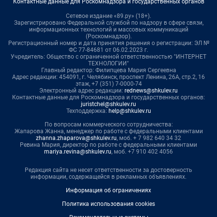
Контактные данные для Роскомнадзора и государственных органов
Сетевое издание «89.ру» (18+).
Зарегистрировано Федеральной службой по надзору в сфере связи,
информационных технологий и массовых коммуникаций
(Роскомнадзор).
Регистрационный номер и дата принятия решения о регистрации: ЭЛ №
ФС 77-84681 от 06.02.2023 г.
Учредитель: Общество с ограниченной ответственностью "ИНТЕРНЕТ
ТЕХНОЛОГИИ"
Главный редактор: Филипцева Мария Сергеевна
Адрес редакции: 454091, г. Челябинск, проспект Ленина, 26А, стр.2, 16
этаж, +7 (351) 7-0000-74
Электронный адрес редакции:
rednews@shkulev.ru
Контактные данные для Роскомнадзора и государственных органов:
juristchel@shkulev.ru
Техподдержка:
help@shkulev.ru
По вопросам коммерческого сотрудничества:
Жапарова Жанна, менеджер по работе с федеральными клиентами
zhanna.zhaparova@shkulev.ru
, моб. + 7 982 640 34 32
Ревина Мария, директор по работе с федеральными клиентами
mariya.revina@shkulev.ru
, моб. +7 910 402 4056
Редакция сайта не несет ответственности за достоверность
информации, содержащейся в рекламных объявлениях.
Информация об ограничениях
Политика использования cookies