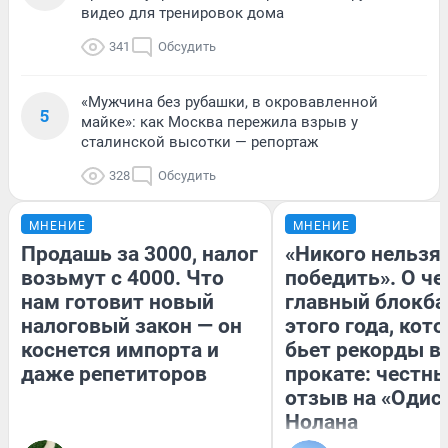
видео для тренировок дома
341
Обсудить
«Мужчина без рубашки, в окровавленной
5
майке»: как Москва пережила взрыв у
сталинской высотки — репортаж
328
Обсудить
МНЕНИЕ
МНЕНИЕ
Продашь за 3000, налог
«Никого нельзя
возьмут с 4000. Что
победить». О ч
нам готовит новый
главный блокба
налоговый закон — он
этого года, кот
коснется импорта и
бьет рекорды в
даже репетиторов
прокате: честн
отзыв на «Одис
Нолана