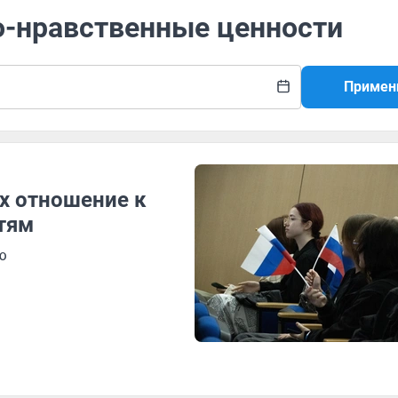
о-нравственные ценности
Примен
их отношение к
тям
ю