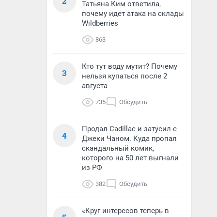
2
Татьяна Ким ответила,
почему идет атака на склады
Wildberries
863
Кто тут воду мутит? Почему
3
нельзя купаться после 2
августа
735
Обсудить
Продал Cadillac и затусил с
4
Джеки Чаном. Куда пропал
скандальный комик,
которого на 50 лет выгнали
из РФ
382
Обсудить
«Круг интересов теперь в