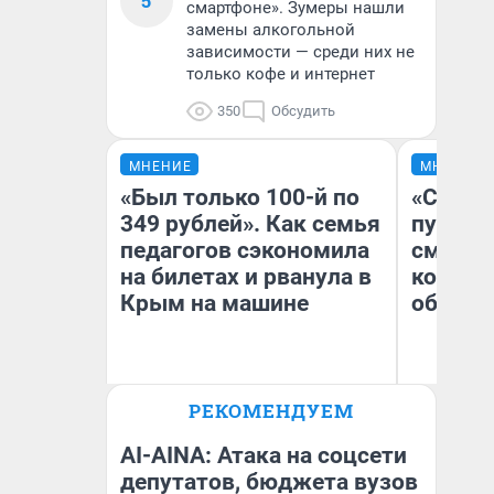
5
смартфоне». Зумеры нашли
замены алкогольной
зависимости — среди них не
только кофе и интернет
350
Обсудить
МНЕНИЕ
МНЕНИЕ
«Был только 100-й по
«Спутал
349 рублей». Как семья
пургу».
педагогов сэкономила
смерте
на билетах и рванула в
которы
Крым на машине
обнару
Ир
РЕКОМЕНДУЕМ
Гл
Анна Скакунова
«Р
Во
AI-AINA: Атака на соцсети
депутатов, бюджета вузов