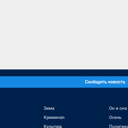
Сообщить новость
Зима
Он и она
Криминал
Осень
Культура
Политик