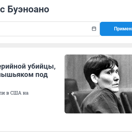
с Буэноано
Примен
ерийной убийцы,
 мышьяком под
ли в США на