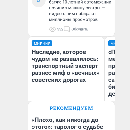
5
батя»: 10-летний автомеханик
починил машину сестры —
видео с ним набирают
миллионы просмотров
332
Обсудить
МНЕНИЕ
МНЕНИЕ
Наследие, которое
«Покуп
чудом не развалилось:
мешке»
транспортный эксперт
предпр
разнес миф о «вечных»
рассказ
советских дорогах
самом 
бизнес
дешевы
Олег Арефьев
РЕКОМЕНДУЕМ
На
Блогер, предприниматель,
владелец в транспортном
От
бизнесе
де
«Плохо, как никогда до
этого»: таролог о судьбе