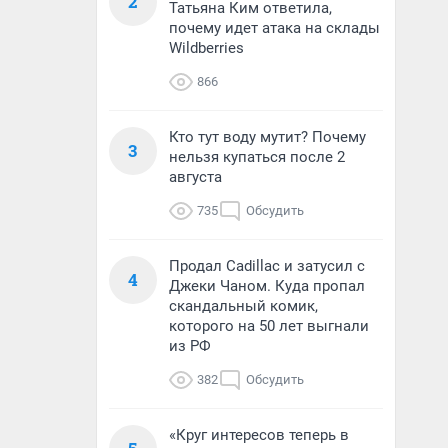
2
Татьяна Ким ответила,
почему идет атака на склады
Wildberries
866
Кто тут воду мутит? Почему
3
нельзя купаться после 2
августа
735
Обсудить
Продал Cadillac и затусил с
4
Джеки Чаном. Куда пропал
скандальный комик,
которого на 50 лет выгнали
из РФ
382
Обсудить
«Круг интересов теперь в