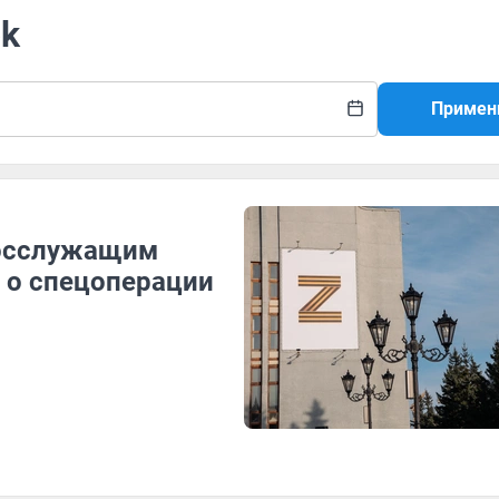
ok
Примен
госслужащим
е о спецоперации