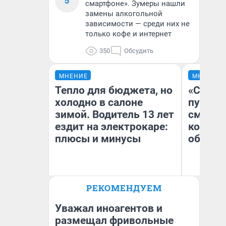
5
смартфоне». Зумеры нашли
замены алкогольной
зависимости — среди них не
только кофе и интернет
350
Обсудить
МНЕНИЕ
МНЕНИЕ
Тепло для бюджета, но
«Спутал
холодно в салоне
пургу».
зимой. Водитель 13 лет
смерте
ездит на электрокаре:
которы
плюсы и минусы
обнару
Ир
РЕКОМЕНДУЕМ
Гл
Денис Дедюхин
«Р
Во
Уважал иноагентов и
размещал фривольные