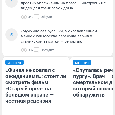
4
простых упражнений на пресс — инструкция с
видео для тренировок дома
349
Обсудить
«Мужчина без рубашки, в окровавленной
5
майке»: как Москва пережила взрыв у
сталинской высотки — репортаж
337
Обсудить
МНЕНИЕ
МНЕНИЕ
«Финал не совпал с
«Спуталась речь
ожиданиями»: стоит ли
пургу». Врач — о
смотреть фильм
смертельном ди
«Старый орел» на
который сложн
большом экране —
обнаружить
честная рецензия