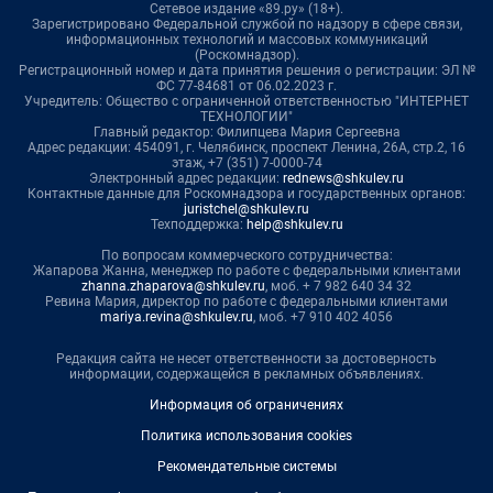
Сетевое издание «89.ру» (18+).
Зарегистрировано Федеральной службой по надзору в сфере связи,
информационных технологий и массовых коммуникаций
(Роскомнадзор).
Регистрационный номер и дата принятия решения о регистрации: ЭЛ №
ФС 77-84681 от 06.02.2023 г.
Учредитель: Общество с ограниченной ответственностью "ИНТЕРНЕТ
ТЕХНОЛОГИИ"
Главный редактор: Филипцева Мария Сергеевна
Адрес редакции: 454091, г. Челябинск, проспект Ленина, 26А, стр.2, 16
этаж, +7 (351) 7-0000-74
Электронный адрес редакции:
rednews@shkulev.ru
Контактные данные для Роскомнадзора и государственных органов:
juristchel@shkulev.ru
Техподдержка:
help@shkulev.ru
По вопросам коммерческого сотрудничества:
Жапарова Жанна, менеджер по работе с федеральными клиентами
zhanna.zhaparova@shkulev.ru
, моб. + 7 982 640 34 32
Ревина Мария, директор по работе с федеральными клиентами
mariya.revina@shkulev.ru
, моб. +7 910 402 4056
Редакция сайта не несет ответственности за достоверность
информации, содержащейся в рекламных объявлениях.
Информация об ограничениях
Политика использования cookies
Рекомендательные системы