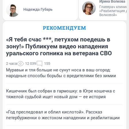
Ирина Волкова
Главврач клиник
Надежда Губарь
«Реабилитация д
Волковой»
РЕКОМЕНДУЕМ
«Я тебя счас ***, петухом поедешь в
зону!» Публикуем видео нападения
уральского гопника на ветерана СВО
2 часа
12 039
155
Муравьи и тля больше не сунут носа в ваш огород:
народные способы борьбы с вредителями без химии
Кишечник был собран в гармошку: в Югре кошечка с
тяжелой судьбой ищет новый дом — ее история
«Год преследовал и облил кислотой». Рассказ
петербурженки о жестоком нападении и реабилитации