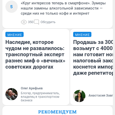
«Круг интересов теперь в смартфоне». Зумеры
5
нашли замены алкогольной зависимости —
среди них не только кофе и интернет
350
Обсудить
МНЕНИЕ
МНЕНИЕ
Наследие, которое
Продашь за 3000
чудом не развалилось:
возьмут с 4000.
транспортный эксперт
нам готовит но
разнес миф о «вечных»
налоговый зако
советских дорогах
коснется импор
даже репетитор
Олег Арефьев
Блогер, предприниматель,
Анастасия Завг
владелец в транспортном
бизнесе
РЕКОМЕНДУЕМ