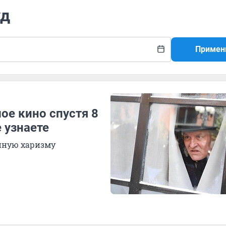
уд
Примен
ое кино спустя 8
 узнаете
нную харизму