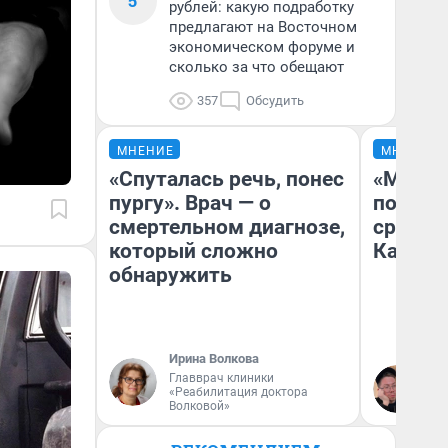
5
рублей: какую подработку
предлагают на Восточном
экономическом форуме и
сколько за что обещают
357
Обсудить
МНЕНИЕ
МНЕНИЕ
«Спуталась речь, понес
«Машин
пургу». Врач — о
полете
смертельном диагнозе,
сравни
который сложно
Казахс
обнаружить
Ирина Волкова
Главврач клиники
Ан
«Реабилитация доктора
Волковой»