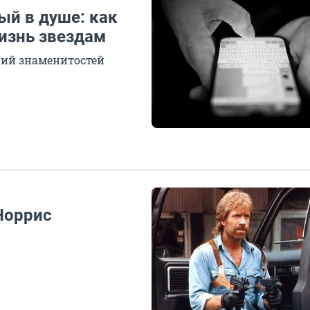
ый в душе: как
изнь звездам
ний знаменитостей
Норрис