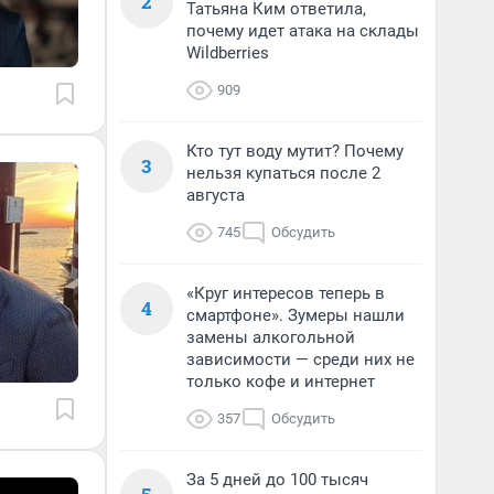
2
Татьяна Ким ответила,
почему идет атака на склады
Wildberries
909
Кто тут воду мутит? Почему
3
нельзя купаться после 2
августа
745
Обсудить
«Круг интересов теперь в
4
смартфоне». Зумеры нашли
замены алкогольной
зависимости — среди них не
только кофе и интернет
357
Обсудить
За 5 дней до 100 тысяч