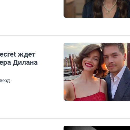
Secret ждет
тера Дилана
везд