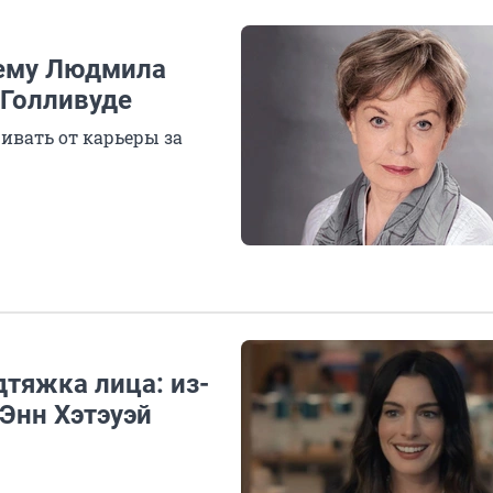
чему Людмила
 Голливуде
ивать от карьеры за
дтяжка лица: из-
 Энн Хэтэуэй