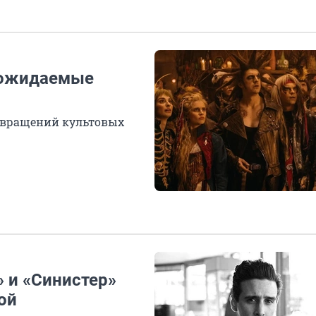
е ожидаемые
звращений культовых
 и «Синистер»
ой