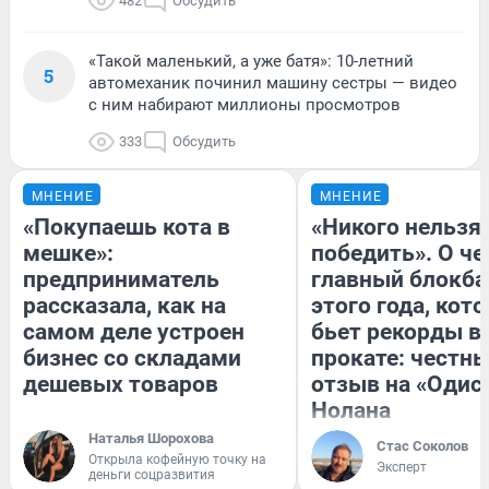
482
Обсудить
«Такой маленький, а уже батя»: 10-летний
5
автомеханик починил машину сестры — видео
с ним набирают миллионы просмотров
333
Обсудить
МНЕНИЕ
МНЕНИЕ
«Покупаешь кота в
«Никого нельзя
мешке»:
победить». О ч
предприниматель
главный блокба
рассказала, как на
этого года, кот
самом деле устроен
бьет рекорды в
бизнес со складами
прокате: честн
дешевых товаров
отзыв на «Одис
Нолана
Наталья Шорохова
Стас Соколов
Открыла кофейную точку на
Эксперт
деньги соцразвития