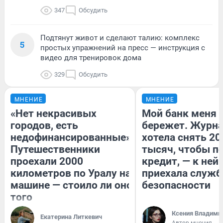
347
Обсудить
Подтянут живот и сделают талию: комплекс
5
простых упражнений на пресс — инструкция с
видео для тренировок дома
329
Обсудить
МНЕНИЕ
МНЕНИЕ
«Нет некрасивых
Мой банк меня
городов, есть
бережет. Журн
недофинансированные».
хотела снять 20
Путешественники
тысяч, чтобы п
проехали 2000
кредит, — к ней
километров по Уралу на
приехала служб
машине — стоило ли оно
безопасности
того
Ксения Владими
Екатерина Литкевич
Автор мнения