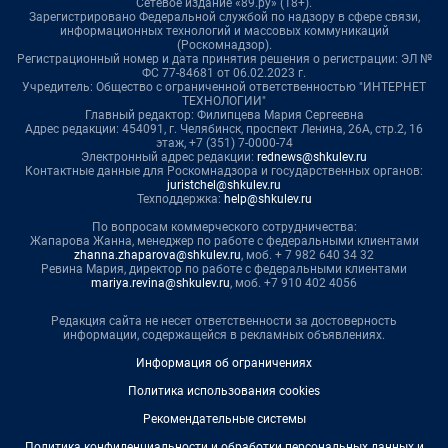
Сетевое издание «89.ру» (18+).
Зарегистрировано Федеральной службой по надзору в сфере связи,
информационных технологий и массовых коммуникаций
(Роскомнадзор).
Регистрационный номер и дата принятия решения о регистрации: ЭЛ №
ФС 77-84681 от 06.02.2023 г.
Учредитель: Общество с ограниченной ответственностью "ИНТЕРНЕТ
ТЕХНОЛОГИИ"
Главный редактор: Филипцева Мария Сергеевна
Адрес редакции: 454091, г. Челябинск, проспект Ленина, 26А, стр.2, 16
этаж, +7 (351) 7-0000-74
Электронный адрес редакции:
rednews@shkulev.ru
Контактные данные для Роскомнадзора и государственных органов:
juristchel@shkulev.ru
Техподдержка:
help@shkulev.ru
По вопросам коммерческого сотрудничества:
Жапарова Жанна, менеджер по работе с федеральными клиентами
zhanna.zhaparova@shkulev.ru
, моб. + 7 982 640 34 32
Ревина Мария, директор по работе с федеральными клиентами
mariya.revina@shkulev.ru
, моб. +7 910 402 4056
Редакция сайта не несет ответственности за достоверность
информации, содержащейся в рекламных объявлениях.
Информация об ограничениях
Политика использования cookies
Рекомендательные системы
Политика конфиденциальности и обработки персональных данных и