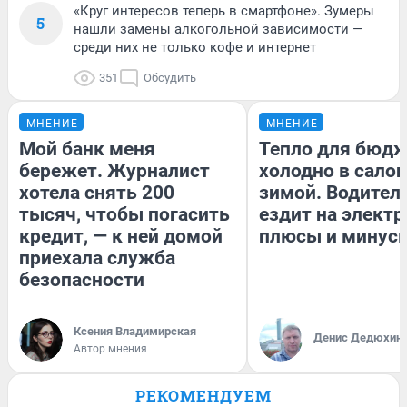
«Круг интересов теперь в смартфоне». Зумеры
5
нашли замены алкогольной зависимости —
среди них не только кофе и интернет
351
Обсудить
МНЕНИЕ
МНЕНИЕ
Мой банк меня
Тепло для бюдж
бережет. Журналист
холодно в сало
хотела снять 200
зимой. Водитель
тысяч, чтобы погасить
ездит на электр
кредит, — к ней домой
плюсы и минус
приехала служба
безопасности
Ксения Владимирская
Денис Дедюхин
Автор мнения
РЕКОМЕНДУЕМ