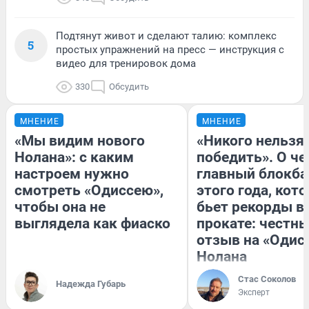
Подтянут живот и сделают талию: комплекс
5
простых упражнений на пресс — инструкция с
видео для тренировок дома
330
Обсудить
МНЕНИЕ
МНЕНИЕ
«Мы видим нового
«Никого нельзя
Нолана»: с каким
победить». О ч
настроем нужно
главный блокба
смотреть «Одиссею»,
этого года, кот
чтобы она не
бьет рекорды в
выглядела как фиаско
прокате: честн
отзыв на «Одис
Нолана
Стас Соколов
Надежда Губарь
Эксперт