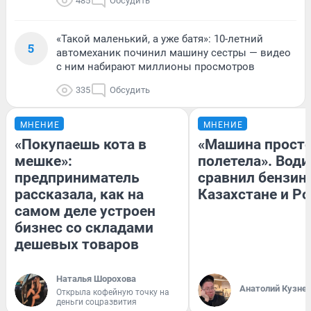
485
Обсудить
«Такой маленький, а уже батя»: 10-летний
5
автомеханик починил машину сестры — видео
с ним набирают миллионы просмотров
335
Обсудить
МНЕНИЕ
МНЕНИЕ
«Покупаешь кота в
«Машина прост
мешке»:
полетела». Води
предприниматель
сравнил бензин
рассказала, как на
Казахстане и Р
самом деле устроен
бизнес со складами
дешевых товаров
Наталья Шорохова
Анатолий Кузне
Открыла кофейную точку на
деньги соцразвития