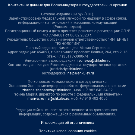
Контактные данные для Роскомнадзора и государственных органов
Сетевое издание «89.ру» (18+).
Зарегистрировано Федеральной службой по надзору в сфере связи,
информационных технологий и массовых коммуникаций
(Роскомнадзор).
Регистрационный номер и дата принятия решения о регистрации: ЭЛ №
ФС 77-84681 от 06.02.2023 г.
Учредитель: Общество с ограниченной ответственностью "ИНТЕРНЕТ
ТЕХНОЛОГИИ"
Главный редактор: Филипцева Мария Сергеевна
Адрес редакции: 454091, г. Челябинск, проспект Ленина, 26А, стр.2, 16
этаж, +7 (351) 7-0000-74
Электронный адрес редакции:
rednews@shkulev.ru
Контактные данные для Роскомнадзора и государственных органов:
juristchel@shkulev.ru
Техподдержка:
help@shkulev.ru
По вопросам коммерческого сотрудничества:
Жапарова Жанна, менеджер по работе с федеральными клиентами
zhanna.zhaparova@shkulev.ru
, моб. + 7 982 640 34 32
Ревина Мария, директор по работе с федеральными клиентами
mariya.revina@shkulev.ru
, моб. +7 910 402 4056
Редакция сайта не несет ответственности за достоверность
информации, содержащейся в рекламных объявлениях.
Информация об ограничениях
Политика использования cookies