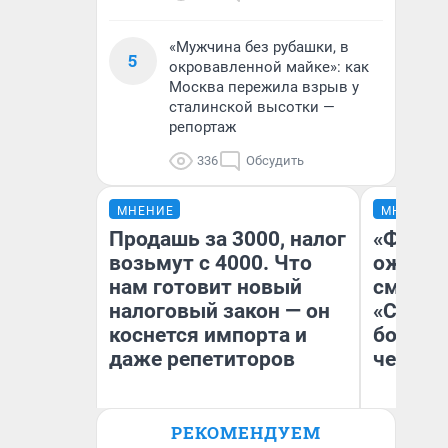
«Мужчина без рубашки, в
5
окровавленной майке»: как
Москва пережила взрыв у
сталинской высотки —
репортаж
336
Обсудить
МНЕНИЕ
МНЕНИЕ
Продашь за 3000, налог
«Финал
возьмут с 4000. Что
ожидан
нам готовит новый
смотре
налоговый закон — он
«Стары
коснется импорта и
большо
даже репетиторов
честна
РЕКОМЕНДУЕМ
Анастасия Завгородняя
На