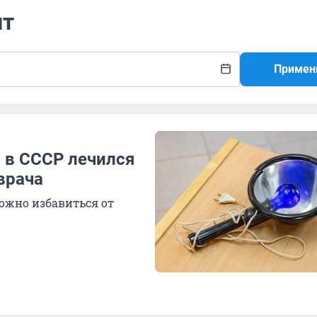
ит
Примен
й в СССР лечился
врача
ожно избавиться от