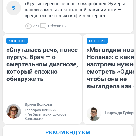
«Круг интересов теперь в смартфоне». Зумеры
5
нашли замены алкогольной зависимости —
среди них не только кофе и интернет
351
Обсудить
МНЕНИЕ
МНЕНИЕ
«Спуталась речь, понес
«Мы видим нов
пургу». Врач — о
Нолана»: с каки
смертельном диагнозе,
настроем нужн
который сложно
смотреть «Одис
обнаружить
чтобы она не
выглядела как 
Ирина Волкова
Главврач клиники
Надежда Губарь
«Реабилитация доктора
Волковой»
РЕКОМЕНДУЕМ