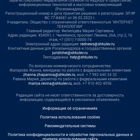
Зарегистрировано Федеральной службой по надзору в сфере связи,
информационных технологий и массовых коммуникаций
(Роскомнадзор).
Регистрационный номер и дата принятия решения о регистрации: ЭЛ №
ФС 77-84681 от 06.02.2023 г.
Учредитель: Общество с ограниченной ответственностью "ИНТЕРНЕТ
ТЕХНОЛОГИИ"
Главный редактор: Филипцева Мария Сергеевна
Адрес редакции: 454091, г. Челябинск, проспект Ленина, 26А, стр.2, 16
этаж, +7 (351) 7-0000-74
Электронный адрес редакции:
rednews@shkulev.ru
Контактные данные для Роскомнадзора и государственных органов:
juristchel@shkulev.ru
Техподдержка:
help@shkulev.ru
По вопросам коммерческого сотрудничества:
Жапарова Жанна, менеджер по работе с федеральными клиентами
zhanna.zhaparova@shkulev.ru
, моб. + 7 982 640 34 32
Ревина Мария, директор по работе с федеральными клиентами
mariya.revina@shkulev.ru
, моб. +7 910 402 4056
Редакция сайта не несет ответственности за достоверность
информации, содержащейся в рекламных объявлениях.
Информация об ограничениях
Политика использования cookies
Рекомендательные системы
Политика конфиденциальности и обработки персональных данных и
правила использования сайта