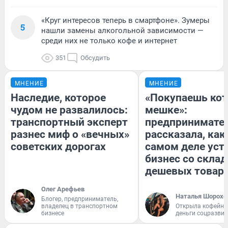
«Круг интересов теперь в смартфоне». Зумеры
5
нашли замены алкогольной зависимости —
среди них не только кофе и интернет
351
Обсудить
МНЕНИЕ
МНЕНИЕ
Наследие, которое
«Покупаешь кот
чудом не развалилось:
мешке»:
транспортный эксперт
предпринимате
разнес миф о «вечных»
рассказала, как
советских дорогах
самом деле уст
бизнес со скла
дешевых товар
Олег Арефьев
Наталья Шорохо
Блогер, предприниматель,
владелец в транспортном
Открыла кофейну
бизнесе
деньги соцразви