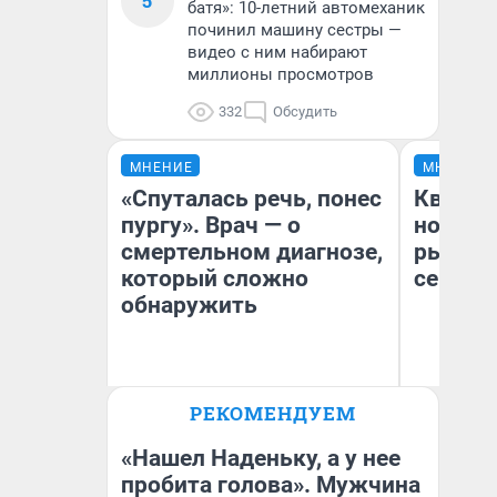
5
батя»: 10-летний автомеханик
починил машину сестры —
видео с ним набирают
миллионы просмотров
332
Обсудить
МНЕНИЕ
МНЕНИЕ
«Спуталась речь, понес
Кварти
пургу». Врач — о
но деш
смертельном диагнозе,
рынок 
который сложно
сейчас
обнаружить
Ирина Волкова
РЕКОМЕНДУЕМ
Ек
Главврач клиники
«Реабилитация доктора
ди
Волковой»
не
«Нашел Наденьку, а у нее
пробита голова». Мужчина