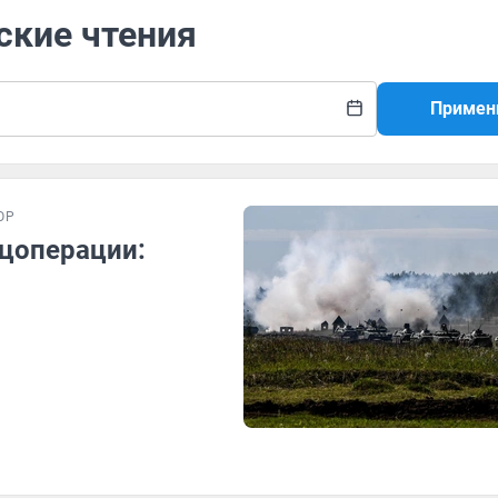
ские чтения
Примен
ОР
ецоперации: