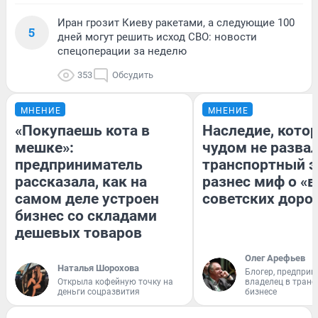
Иран грозит Киеву ракетами, а следующие 100
5
дней могут решить исход СВО: новости
спецоперации за неделю
353
Обсудить
МНЕНИЕ
МНЕНИЕ
«Покупаешь кота в
Наследие, кото
мешке»:
чудом не разва
предприниматель
транспортный э
рассказала, как на
разнес миф о «
самом деле устроен
советских доро
бизнес со складами
дешевых товаров
Олег Арефьев
Наталья Шорохова
Блогер, предприн
Открыла кофейную точку на
владелец в тран
деньги соцразвития
бизнесе