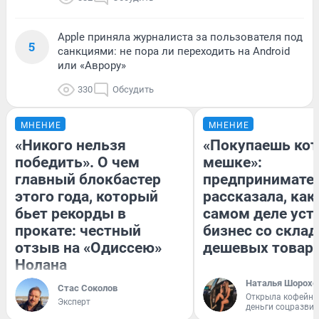
Apple приняла журналиста за пользователя под
5
санкциями: не пора ли переходить на Android
или «Аврору»
330
Обсудить
МНЕНИЕ
МНЕНИЕ
«Никого нельзя
«Покупаешь кот
победить». О чем
мешке»:
главный блокбастер
предпринимате
этого года, который
рассказала, как
бьет рекорды в
самом деле уст
прокате: честный
бизнес со скла
отзыв на «Одиссею»
дешевых товар
Нолана
Наталья Шорохо
Стас Соколов
Открыла кофейну
Эксперт
деньги соцразви