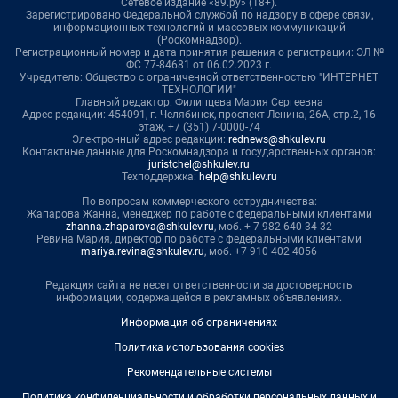
Сетевое издание «89.ру» (18+).
Зарегистрировано Федеральной службой по надзору в сфере связи,
информационных технологий и массовых коммуникаций
(Роскомнадзор).
Регистрационный номер и дата принятия решения о регистрации: ЭЛ №
ФС 77-84681 от 06.02.2023 г.
Учредитель: Общество с ограниченной ответственностью "ИНТЕРНЕТ
ТЕХНОЛОГИИ"
Главный редактор: Филипцева Мария Сергеевна
Адрес редакции: 454091, г. Челябинск, проспект Ленина, 26А, стр.2, 16
этаж, +7 (351) 7-0000-74
Электронный адрес редакции:
rednews@shkulev.ru
Контактные данные для Роскомнадзора и государственных органов:
juristchel@shkulev.ru
Техподдержка:
help@shkulev.ru
По вопросам коммерческого сотрудничества:
Жапарова Жанна, менеджер по работе с федеральными клиентами
zhanna.zhaparova@shkulev.ru
, моб. + 7 982 640 34 32
Ревина Мария, директор по работе с федеральными клиентами
mariya.revina@shkulev.ru
, моб. +7 910 402 4056
Редакция сайта не несет ответственности за достоверность
информации, содержащейся в рекламных объявлениях.
Информация об ограничениях
Политика использования cookies
Рекомендательные системы
Политика конфиденциальности и обработки персональных данных и