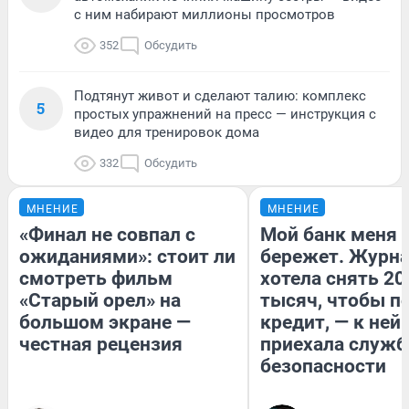
с ним набирают миллионы просмотров
352
Обсудить
Подтянут живот и сделают талию: комплекс
5
простых упражнений на пресс — инструкция с
видео для тренировок дома
332
Обсудить
МНЕНИЕ
МНЕНИЕ
«Финал не совпал с
Мой банк меня
ожиданиями»: стоит ли
бережет. Журн
смотреть фильм
хотела снять 20
«Старый орел» на
тысяч, чтобы п
большом экране —
кредит, — к ней
честная рецензия
приехала служб
безопасности