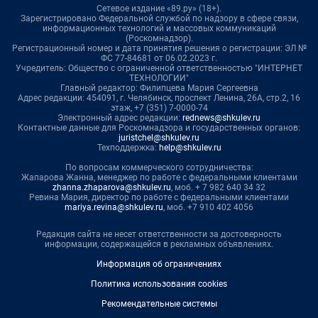
Сетевое издание «89.ру» (18+).
Зарегистрировано Федеральной службой по надзору в сфере связи,
информационных технологий и массовых коммуникаций
(Роскомнадзор).
Регистрационный номер и дата принятия решения о регистрации: ЭЛ №
ФС 77-84681 от 06.02.2023 г.
Учредитель: Общество с ограниченной ответственностью "ИНТЕРНЕТ
ТЕХНОЛОГИИ"
Главный редактор: Филипцева Мария Сергеевна
Адрес редакции: 454091, г. Челябинск, проспект Ленина, 26А, стр.2, 16
этаж, +7 (351) 7-0000-74
Электронный адрес редакции:
rednews@shkulev.ru
Контактные данные для Роскомнадзора и государственных органов:
juristchel@shkulev.ru
Техподдержка:
help@shkulev.ru
По вопросам коммерческого сотрудничества:
Жапарова Жанна, менеджер по работе с федеральными клиентами
zhanna.zhaparova@shkulev.ru
, моб. + 7 982 640 34 32
Ревина Мария, директор по работе с федеральными клиентами
mariya.revina@shkulev.ru
, моб. +7 910 402 4056
Редакция сайта не несет ответственности за достоверность
информации, содержащейся в рекламных объявлениях.
Информация об ограничениях
Политика использования cookies
Рекомендательные системы