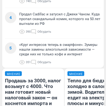
740
Обсудить
Продал Cadillac и затусил с Джеки Чаном. Куда
4
пропал скандальный комик, которого на 50 лет
выгнали из РФ
390
Обсудить
«Круг интересов теперь в смартфоне». Зумеры
5
нашли замены алкогольной зависимости —
среди них не только кофе и интернет
351
Обсудить
МНЕНИЕ
МНЕНИЕ
Продашь за 3000, налог
Тепло для бюдж
возьмут с 4000. Что
холодно в сало
нам готовит новый
зимой. Водитель
налоговый закон — он
ездит на электр
коснется импорта и
плюсы и минус