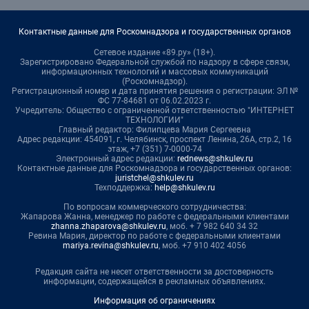
Контактные данные для Роскомнадзора и государственных органов
Сетевое издание «89.ру» (18+).
Зарегистрировано Федеральной службой по надзору в сфере связи,
информационных технологий и массовых коммуникаций
(Роскомнадзор).
Регистрационный номер и дата принятия решения о регистрации: ЭЛ №
ФС 77-84681 от 06.02.2023 г.
Учредитель: Общество с ограниченной ответственностью "ИНТЕРНЕТ
ТЕХНОЛОГИИ"
Главный редактор: Филипцева Мария Сергеевна
Адрес редакции: 454091, г. Челябинск, проспект Ленина, 26А, стр.2, 16
этаж, +7 (351) 7-0000-74
Электронный адрес редакции:
rednews@shkulev.ru
Контактные данные для Роскомнадзора и государственных органов:
juristchel@shkulev.ru
Техподдержка:
help@shkulev.ru
По вопросам коммерческого сотрудничества:
Жапарова Жанна, менеджер по работе с федеральными клиентами
zhanna.zhaparova@shkulev.ru
, моб. + 7 982 640 34 32
Ревина Мария, директор по работе с федеральными клиентами
mariya.revina@shkulev.ru
, моб. +7 910 402 4056
Редакция сайта не несет ответственности за достоверность
информации, содержащейся в рекламных объявлениях.
Информация об ограничениях