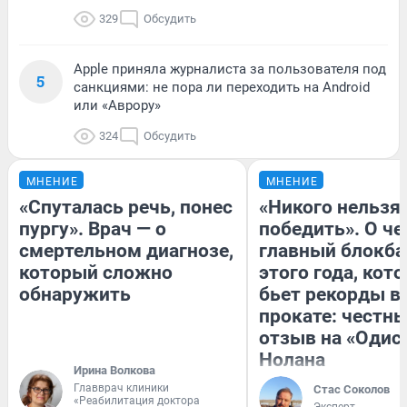
329
Обсудить
Apple приняла журналиста за пользователя под
5
санкциями: не пора ли переходить на Android
или «Аврору»
324
Обсудить
МНЕНИЕ
МНЕНИЕ
«Спуталась речь, понес
«Никого нельзя
пургу». Врач — о
победить». О ч
смертельном диагнозе,
главный блокба
который сложно
этого года, кот
обнаружить
бьет рекорды в
прокате: честн
отзыв на «Одис
Нолана
Ирина Волкова
Главврач клиники
Стас Соколов
«Реабилитация доктора
Эксперт