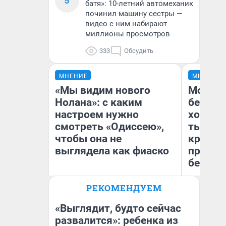
5
батя»: 10-летний автомеханик
починил машину сестры —
видео с ним набирают
миллионы просмотров
333
Обсудить
МНЕНИЕ
МНЕНИЕ
«Мы видим нового
Мой ба
Нолана»: с каким
береже
настроем нужно
хотела 
смотреть «Одиссею»,
тысяч,
чтобы она не
кредит,
выглядела как фиаско
приеха
безопа
РЕКОМЕНДУЕМ
Кс
Надежда Губарь
Ав
«Выглядит, будто сейчас
развалится»: ребенка из