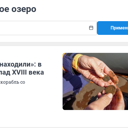
ое озеро
Примен
находили»: в
ад XVIII века
 корабль со