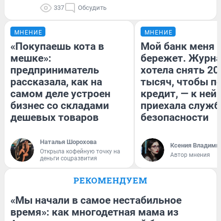
337
Обсудить
МНЕНИЕ
МНЕНИЕ
«Покупаешь кота в
Мой банк меня
мешке»:
бережет. Журн
предприниматель
хотела снять 20
рассказала, как на
тысяч, чтобы п
самом деле устроен
кредит, — к ней
бизнес со складами
приехала служб
дешевых товаров
безопасности
Наталья Шорохова
Ксения Владими
Открыла кофейную точку на
Автор мнения
деньги соцразвития
РЕКОМЕНДУЕМ
«Мы начали в самое нестабильное
время»: как многодетная мама из