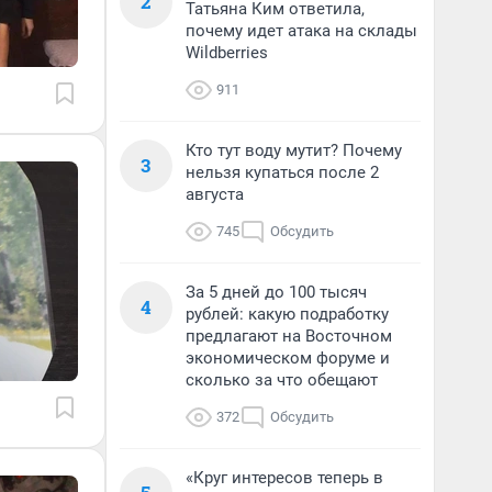
2
Татьяна Ким ответила,
почему идет атака на склады
Wildberries
911
Кто тут воду мутит? Почему
3
нельзя купаться после 2
августа
745
Обсудить
За 5 дней до 100 тысяч
4
рублей: какую подработку
предлагают на Восточном
экономическом форуме и
сколько за что обещают
372
Обсудить
«Круг интересов теперь в