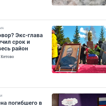
МА
овор? Экс-глава
учил срок и
весь район
 Кетово
ИИ
ена погибшего в