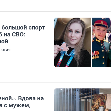
 большой спорт
б на СВО:
ной
вания
ной». Вдова на
а с мужем,