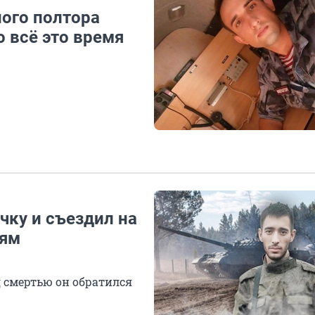
ного полтора
о всё это время
ачку и съездил на
лям
д смертью он обратился