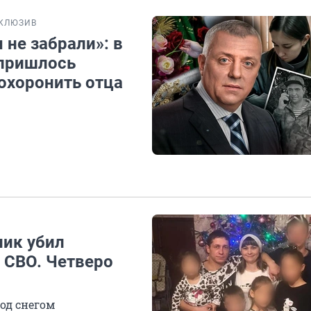
КЛЮЗИВ
 не забрали»: в
 пришлось
похоронить отца
ник убил
 СВО. Четверо
од снегом