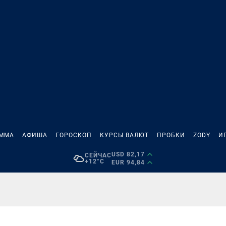
АММА
АФИША
ГОРОСКОП
КУРСЫ ВАЛЮТ
ПРОБКИ
ZODY
И
USD 82,17
СЕЙЧАС
+12°C
EUR 94,84