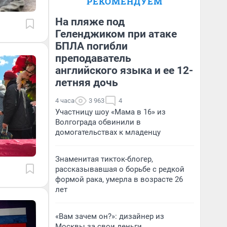
РЕКОМЕНДУЕМ
На пляже под
Геленджиком при атаке
БПЛА погибли
преподаватель
английского языка и ее 12-
летняя дочь
4 часа
3 963
4
Участницу шоу «Мама в 16» из
Волгограда обвинили в
домогательствах к младенцу
Знаменитая тикток-блогер,
рассказывавшая о борьбе с редкой
формой рака, умерла в возрасте 26
лет
«Вам зачем он?»: дизайнер из
Москвы за свои деньги