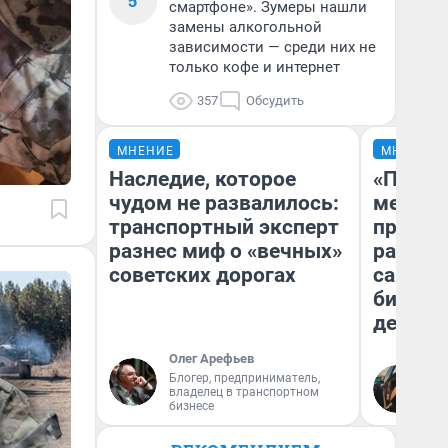
5
смартфоне». Зумеры нашли
замены алкогольной
зависимости — среди них не
только кофе и интернет
357
Обсудить
МНЕНИЕ
МНЕНИЕ
Наследие, которое
«Покуп
чудом не развалилось:
мешке»
транспортный эксперт
предпр
разнес миф о «вечных»
рассказ
советских дорогах
самом 
бизнес
дешевы
Олег Арефьев
На
Блогер, предприниматель,
владелец в транспортном
От
бизнесе
де