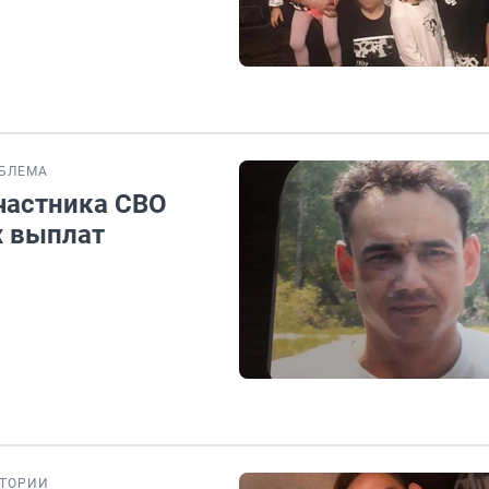
БЛЕМА
участника СВО
х выплат
ТОРИИ