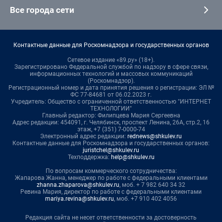
Все города сети
Контактные данные для Роскомнадзора и государственных органов
Сетевое издание «89.ру» (18+).
Зарегистрировано Федеральной службой по надзору в сфере связи,
информационных технологий и массовых коммуникаций
(Роскомнадзор).
Регистрационный номер и дата принятия решения о регистрации: ЭЛ №
ФС 77-84681 от 06.02.2023 г.
Учредитель: Общество с ограниченной ответственностью "ИНТЕРНЕТ
ТЕХНОЛОГИИ"
Главный редактор: Филипцева Мария Сергеевна
Адрес редакции: 454091, г. Челябинск, проспект Ленина, 26А, стр.2, 16
этаж, +7 (351) 7-0000-74
Электронный адрес редакции:
rednews@shkulev.ru
Контактные данные для Роскомнадзора и государственных органов:
juristchel@shkulev.ru
Техподдержка:
help@shkulev.ru
По вопросам коммерческого сотрудничества:
Жапарова Жанна, менеджер по работе с федеральными клиентами
zhanna.zhaparova@shkulev.ru
, моб. + 7 982 640 34 32
Ревина Мария, директор по работе с федеральными клиентами
mariya.revina@shkulev.ru
, моб. +7 910 402 4056
Редакция сайта не несет ответственности за достоверность