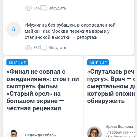
345
Обсудить
«Мужчина без рубашки, в окровавленной
5
майке»: как Москва пережила взрыв у
сталинской высотки — репортаж
332
Обсудить
МНЕНИЕ
МНЕНИЕ
«Финал не совпал с
«Спуталась речь
ожиданиями»: стоит ли
пургу». Врач — о
смотреть фильм
смертельном ди
«Старый орел» на
который сложн
большом экране —
обнаружить
честная рецензия
Ирина Волкова
Главврач клиник
Надежда Губарь
«Реабилитация д