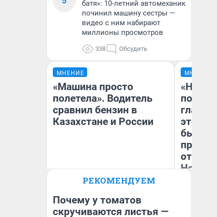
5
батя»: 10-летний автомеханик
починил машину сестры —
видео с ним набирают
миллионы просмотров
338
Обсудить
МНЕНИЕ
МНЕНИЕ
«Машина просто
«Никог
полетела». Водитель
победи
сравнил бензин в
главны
Казахстане и России
этого г
бьет р
прокат
отзыв 
Нолана
РЕКОМЕНДУЕМ
Ст
Анатолий Кузнецов
Эк
Почему у томатов
скручиваются листья —