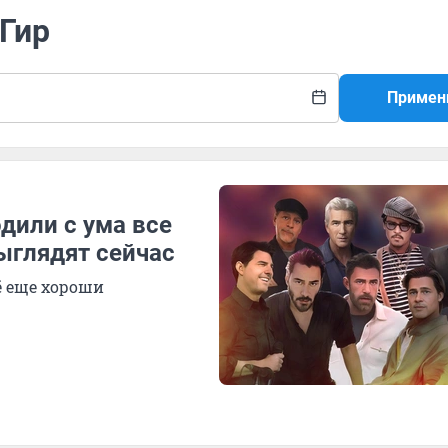
 Гир
Примен
дили с ума все
ыглядят сейчас
ё еще хороши