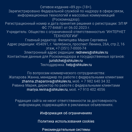
Сетевое издание «89.ру» (18+).
Зарегистрировано Федеральной службой по надзору в сфере связи,
информационных технологий и массовых коммуникаций
(Роскомнадзор).
Регистрационный номер и дата принятия решения о регистрации: ЭЛ №
ФС 77-84681 от 06.02.2023 г.
Учредитель: Общество с ограниченной ответственностью "ИНТЕРНЕТ
ТЕХНОЛОГИИ"
Главный редактор: Филипцева Мария Сергеевна
Адрес редакции: 454091, г. Челябинск, проспект Ленина, 26А, стр.2, 16
этаж, +7 (351) 7-0000-74
Электронный адрес редакции:
rednews@shkulev.ru
Контактные данные для Роскомнадзора и государственных органов:
juristchel@shkulev.ru
Техподдержка:
help@shkulev.ru
По вопросам коммерческого сотрудничества:
Жапарова Жанна, менеджер по работе с федеральными клиентами
zhanna.zhaparova@shkulev.ru
, моб. + 7 982 640 34 32
Ревина Мария, директор по работе с федеральными клиентами
mariya.revina@shkulev.ru
, моб. +7 910 402 4056
Редакция сайта не несет ответственности за достоверность
информации, содержащейся в рекламных объявлениях.
Информация об ограничениях
Политика использования cookies
Рекомендательные системы