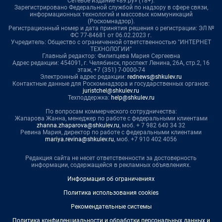
Сетевое издание «89.ру» (18+).
Зарегистрировано Федеральной службой по надзору в сфере связи,
информационных технологий и массовых коммуникаций
(Роскомнадзор).
Регистрационный номер и дата принятия решения о регистрации: ЭЛ №
ФС 77-84681 от 06.02.2023 г.
Учредитель: Общество с ограниченной ответственностью "ИНТЕРНЕТ
ТЕХНОЛОГИИ"
Главный редактор: Филипцева Мария Сергеевна
Адрес редакции: 454091, г. Челябинск, проспект Ленина, 26А, стр.2, 16
этаж, +7 (351) 7-0000-74
Электронный адрес редакции:
rednews@shkulev.ru
Контактные данные для Роскомнадзора и государственных органов:
juristchel@shkulev.ru
Техподдержка:
help@shkulev.ru
По вопросам коммерческого сотрудничества:
Жапарова Жанна, менеджер по работе с федеральными клиентами
zhanna.zhaparova@shkulev.ru
, моб. + 7 982 640 34 32
Ревина Мария, директор по работе с федеральными клиентами
mariya.revina@shkulev.ru
, моб. +7 910 402 4056
Редакция сайта не несет ответственности за достоверность
информации, содержащейся в рекламных объявлениях.
Информация об ограничениях
Политика использования cookies
Рекомендательные системы
Политика конфиденциальности и обработки персональных данных и