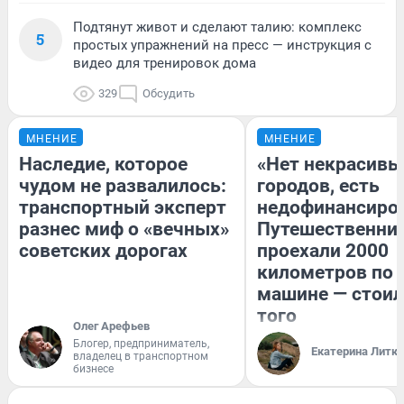
Подтянут живот и сделают талию: комплекс
5
простых упражнений на пресс — инструкция с
видео для тренировок дома
329
Обсудить
МНЕНИЕ
МНЕНИЕ
Наследие, которое
«Нет некрасивы
чудом не развалилось:
городов, есть
транспортный эксперт
недофинансиро
разнес миф о «вечных»
Путешественни
советских дорогах
проехали 2000
километров по 
машине — стоил
того
Олег Арефьев
Блогер, предприниматель,
Екатерина Литк
владелец в транспортном
бизнесе