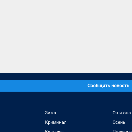
Сообщить новость
Зима
Он и она
Криминал
Осень
Культура
Политик