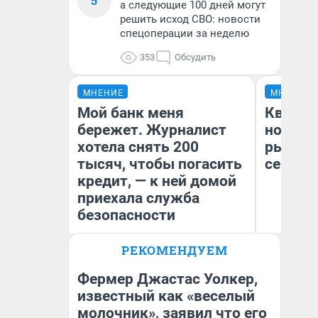
5
а следующие 100 дней могут
решить исход СВО: новости
спецоперации за неделю
353
Обсудить
МНЕНИЕ
МНЕНИЕ
Мой банк меня
Кварти
бережет. Журналист
но деш
хотела снять 200
рынок 
тысяч, чтобы погасить
сейчас
кредит, — к ней домой
приехала служба
безопасности
РЕКОМЕНДУЕМ
Ек
Ксения Владимирская
ди
Автор мнения
не
Фермер Джастас Уолкер,
известный как «веселый
молочник», заявил что его