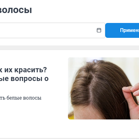
 волосы
Примен
к их красить?
ные вопросы о
ить белые волосы