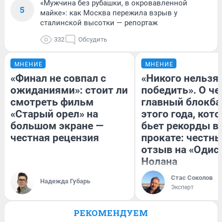
«Мужчина без рубашки, в окровавленной
5
майке»: как Москва пережила взрыв у
сталинской высотки — репортаж
332
Обсудить
МНЕНИЕ
МНЕНИЕ
«Финал не совпал с
«Никого нельзя
ожиданиями»: стоит ли
победить». О ч
смотреть фильм
главный блокба
«Старый орел» на
этого года, кот
большом экране —
бьет рекорды в
честная рецензия
прокате: честн
отзыв на «Одис
Нолана
Стас Соколов
Надежда Губарь
Эксперт
РЕКОМЕНДУЕМ