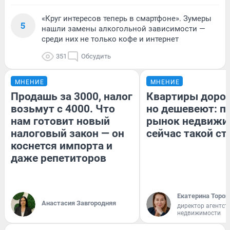
«Круг интересов теперь в смартфоне». Зумеры
5
нашли замены алкогольной зависимости —
среди них не только кофе и интернет
351
Обсудить
МНЕНИЕ
МНЕНИЕ
Продашь за 3000, налог
Квартиры доро
возьмут с 4000. Что
но дешевеют: п
нам готовит новый
рынок недвижи
налоговый закон — он
сейчас такой с
коснется импорта и
даже репетиторов
Екатерина Тороп
Анастасия Завгородняя
директор агентст
недвижимости