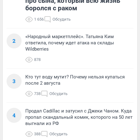
про сына, который всю жизнь
боролся с раком
1 656
Обсудить
«Народный маркетплейс». Татьяна Ким
2
ответила, почему идет атака на склады
Wildberries
878
Кто тут воду мутит? Почему нельзя купаться
3
после 2 августа
738
Обсудить
Продал Cadillac и затусил с Джеки Чаном. Куда
4
пропал скандальный комик, которого на 50 лет
выгнали из РФ
388
Обсудить