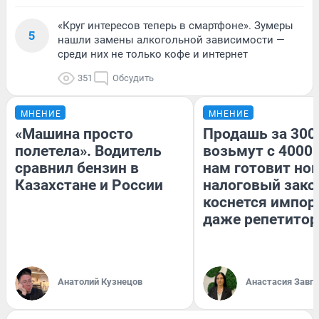
«Круг интересов теперь в смартфоне». Зумеры
5
нашли замены алкогольной зависимости —
среди них не только кофе и интернет
351
Обсудить
МНЕНИЕ
МНЕНИЕ
«Машина просто
Продашь за 3000
полетела». Водитель
возьмут с 4000.
сравнил бензин в
нам готовит но
Казахстане и России
налоговый зако
коснется импор
даже репетитор
Анатолий Кузнецов
Анастасия Завг