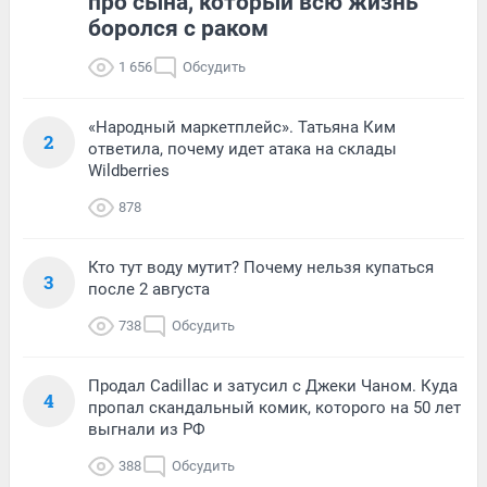
про сына, который всю жизнь
боролся с раком
1 656
Обсудить
«Народный маркетплейс». Татьяна Ким
2
ответила, почему идет атака на склады
Wildberries
878
Кто тут воду мутит? Почему нельзя купаться
3
после 2 августа
738
Обсудить
Продал Cadillac и затусил с Джеки Чаном. Куда
4
пропал скандальный комик, которого на 50 лет
выгнали из РФ
388
Обсудить