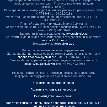
Зарегистрировано Федеральной службой по надзору в сфере связи,
информационных технологий и массовых коммуникаций
(Роскомнадзор).
Регистрационный номер и дата принятия решения о регистрации: ЭЛ №
ФС 77-84681 от 06.02.2023 г.
Учредитель: Общество с ограниченной ответственностью "ИНТЕРНЕТ
ТЕХНОЛОГИИ"
Главный редактор: Филипцева Мария Сергеевна
Адрес редакции: 454091, г. Челябинск, проспект Ленина, 26А, стр.2, 16
этаж, +7 (351) 7-0000-74
Электронный адрес редакции:
rednews@shkulev.ru
Контактные данные для Роскомнадзора и государственных органов:
juristchel@shkulev.ru
Техподдержка:
help@shkulev.ru
По вопросам коммерческого сотрудничества:
Жапарова Жанна, менеджер по работе с федеральными клиентами
zhanna.zhaparova@shkulev.ru
, моб. + 7 982 640 34 32
Ревина Мария, директор по работе с федеральными клиентами
mariya.revina@shkulev.ru
, моб. +7 910 402 4056
Редакция сайта не несет ответственности за достоверность
информации, содержащейся в рекламных объявлениях.
Информация об ограничениях
Политика использования cookies
Рекомендательные системы
Политика конфиденциальности и обработки персональных данных и
правила использования сайта